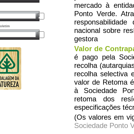
mercado à entida
Ponto Verde. Atr
responsabilidade 
oletim
nacional sobre re
gestora
Valor de Contrapa
é pago pela Soci
recolha (autarquias
recolha selectiva
valor de Retoma é
à Sociedade Pon
retoma dos res
especificações téc
(Os valores em vi
Sociedade Ponto 