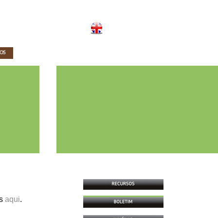
os
aqui
.