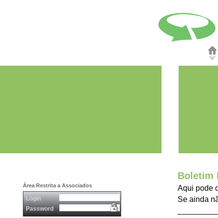
Boletim 
Área Restrita a Associados
Aqui pode c
Login
Se ainda nã
Password
_________