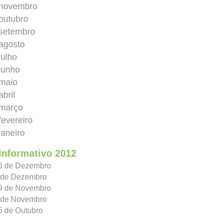
 novembro
outubro
 setembro
 agosto
julho
junho
 maio
abril
 março
fevereiro
janeiro
Informativo 2012
26 de Dezembro
4 de Dezembro
19 de Novembro
2 de Novembro
5 de Outubro