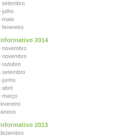
e setembro
 julho
e maio
 fevereiro
Informativo 2014
e novembro
e novembro
e outubro
e setembro
e junho
 abril
e março
fevereiro
janeiro
Informativo 2013
 dezembro