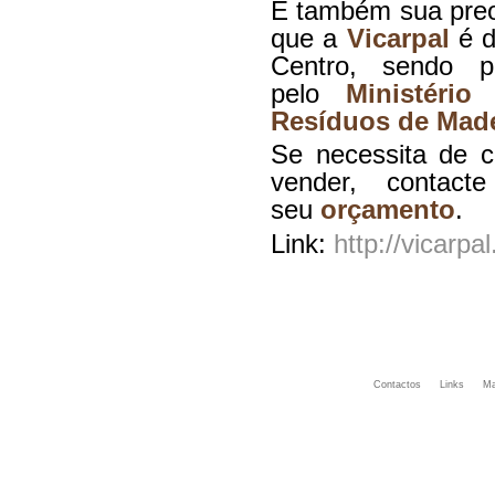
É também sua preo
que a
Vicarpal
é d
Centro, sendo p
pelo
Ministéri
Resíduos de Made
Se necessita de c
vender, conta
seu
orçamento
.
Link:
http://vicarpal
Contactos
Links
Ma