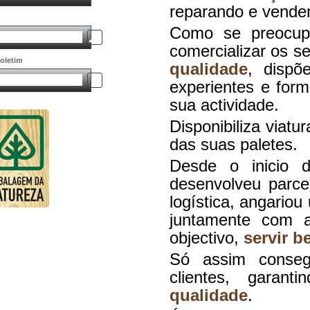
reparando e vende
Como se preocu
comercializar os 
oletim
qualidade
, dispõ
experientes e for
sua actividade.
Disponibiliza viatu
das suas paletes.
Desde o inicio 
desenvolveu parce
logística, angario
juntamente com 
objectivo,
servir b
Só assim conse
clientes, garan
qualidade
.