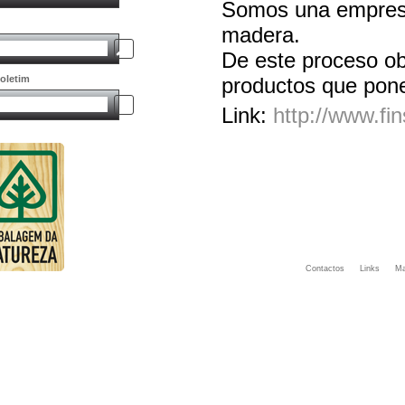
Somos una empresa
madera.
De este proceso o
oletim
productos que pone
Link:
http://www.fin
Contactos
Links
Ma